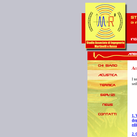
Ac
I t
sed
1. 
deg
edif
2. 