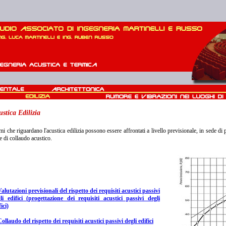
ustica Edilizia
emi che riguardano l'acustica edilizia possono essere affrontati a livello previsionale, in sede di 
e di collaudo acustico.
Valutazioni previsionali del rispetto dei requisiti acustici passivi
li edifici (progettazione dei requisiti acustici passivi degli
ici)
Collaudo del rispetto dei requisiti acustici passivi degli edifici